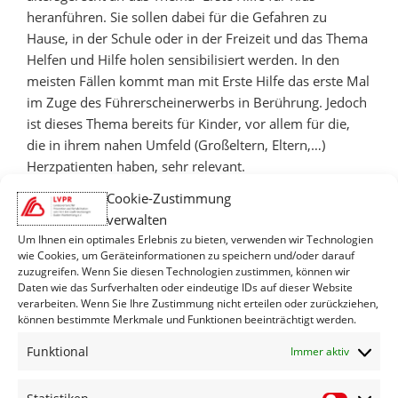
heranführen. Sie sollen dabei für die Gefahren zu
Hause, in der Schule oder in der Freizeit und das Thema
Helfen und Hilfe holen sensibilisiert werden. In den
meisten Fällen kommt man mit Erste Hilfe das erste Mal
im Zuge des Führerscheinerwerbs in Berührung. Jedoch
ist dieses Thema bereits für Kinder, vor allem für die,
die in ihrem nahen Umfeld (Großeltern, Eltern,…)
Herzpatienten haben, sehr relevant.
Cookie-Zustimmung
Interessierte Kinder und Eltern sind herzlich
verwalten
willkommen, um die Grundlagen der Ersten Hilfe
Um Ihnen ein optimales Erlebnis zu bieten, verwenden wir Technologien
kennenzulernen.
wie Cookies, um Geräteinformationen zu speichern und/oder darauf
zuzugreifen. Wenn Sie diesen Technologien zustimmen, können wir
Daten wie das Surfverhalten oder eindeutige IDs auf dieser Website
Die Veranstaltung ist kostenlos.
Eine vorherige
verarbeiten. Wenn Sie Ihre Zustimmung nicht erteilen oder zurückziehen,
Anmeldung ist nicht erforderlich.
können bestimmte Merkmale und Funktionen beeinträchtigt werden.
Funktional
Immer aktiv
Wann: Samstag, 28.09.2024 um 11 Uhr
Wo: Breitwiesenhalle, Jakob-Bleyer-Straße 1/1, 70839
Gerlingen