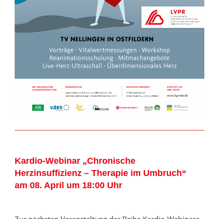
Kardio-Webinar
„Chronische
Herzinsuffizienz – Therapie im Umbruch“
am 08. April um 18:00 Uhr
Zur nächsten Veranstaltung der Reihe Kardio-Webinare,