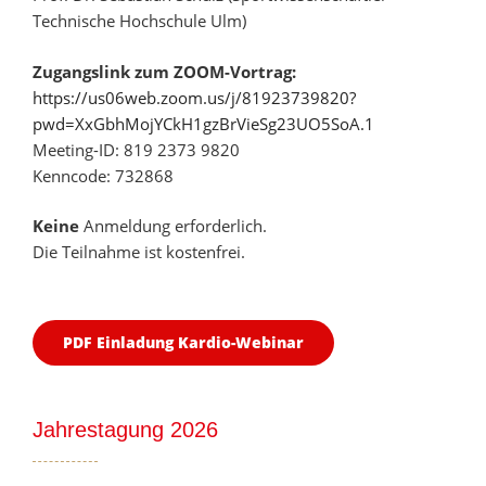
Technische Hochschule Ulm)
Zugangslink zum ZOOM-Vortrag:
https://us06web.zoom.us/j/81923739820?
pwd=XxGbhMojYCkH1gzBrVieSg23UO5SoA.1
Meeting-ID: 819 2373 9820
Kenncode: 732868
Keine
Anmeldung erforderlich.
Die Teilnahme ist kostenfrei.
PDF Einladung Kardio-Webinar
Jahrestagung 2026