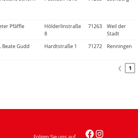
eter Pfäffle
Hölderlinstraße
71263
Weil der
8
Stadt
. Beate Gudd
Hardtstraße 1
71272
Renningen
❮
1
Facebook
Instagra