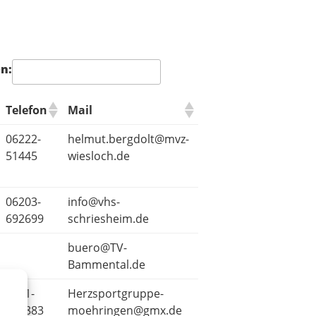
n:
Telefon
Mail
06222-
helmut.bergdolt@mvz-
51445
wiesloch.de
06203-
info@vhs-
692699
schriesheim.de
buero@TV-
Bammental.de
0711-
Herzsportgruppe-
713883
moehringen@gmx.de