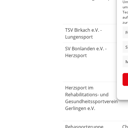
Um 
um 
Tec
auf
zur
TSV Birkach e.V. -
He
F
Lungensport
S
SV Bonlanden e.V. -
An
Herzsport
M
Herzsport im
Br
Rehabilitations- und
Gesundheitssportverein
Gerlingen e.V.
Rehasportgruppe
Ch