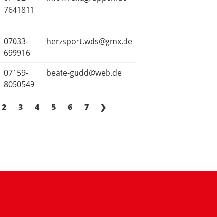
7641811
07033-
herzsport.wds@gmx.de
699916
07159-
beate-gudd@web.de
8050549
2
3
4
5
6
7
❯
m