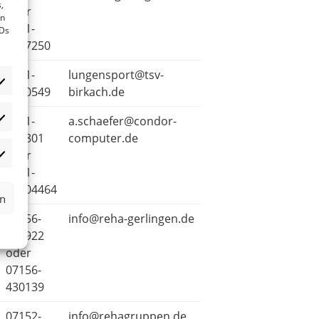
,
oder
en
0711-
IDs
7157250
0711-
lungensport@tsv-
4570549
birkach.de
0711-
a.schaefer@condor-
atistiken
775801
computer.de
oder
rketing
0151-
67704464
rn
07156-
info@reha-gerlingen.de
179922
oder
07156-
430139
07152-
info@rehagruppen.de