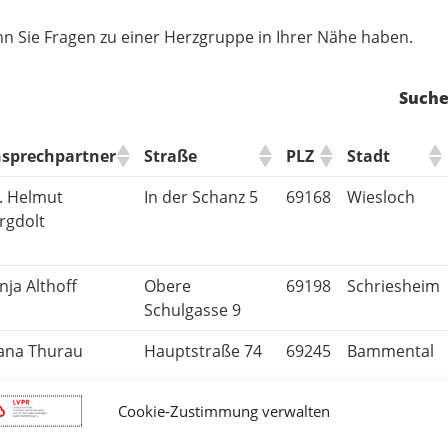
enn Sie Fragen zu einer Herzgruppe in Ihrer Nähe haben.
Suche
sprechpartner
Straße
PLZ
Stadt
. Helmut
In der Schanz 5
69168
Wiesloch
rgdolt
nja Althoff
Obere
69198
Schriesheim
Schulgasse 9
ana Thurau
Hauptstraße 74
69245
Bammental
Cookie-Zustimmung verwalten
sula Platz
Hechinger
70567
Stuttgart
Straße 113