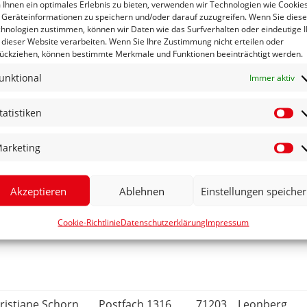
Ihnen ein optimales Erlebnis zu bieten, verwenden wir Technologien wie Cookies
Geräteinformationen zu speichern und/oder darauf zuzugreifen. Wenn Sie dies
hnologien zustimmen, können wir Daten wie das Surfverhalten oder eindeutige 
 dieser Website verarbeiten. Wenn Sie Ihre Zustimmung nicht erteilen oder
ückziehen, können bestimmte Merkmale und Funktionen beeinträchtigt werden.
idrun Benkmann
Äxtlestraße 4
70599
Stuttgart
unktional
Immer aktiv
tatistiken
drea Schäfer
Humboldtstraße
70794
Filderstadt
St
11
arketing
Ma
Akzeptieren
Ablehnen
Einstellungen speiche
igitte Maier
Bergheimer Weg
70839
Gerlingen
Cookie-Richtlinie
Datenschutzerklärung
Impressum
45
ristiane Schorn
Postfach 1316
71203
Leonberg