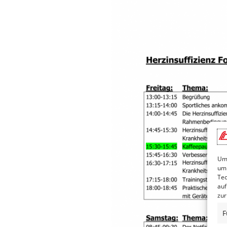
Um 
um 
Tec
auf
zur
F