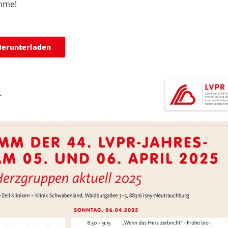
ahme!
erunterladen