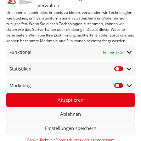
verwalten
Herunterladen
Um Ihnen ein optimales Erlebnis zu bieten, verwenden wir Technologien
wie Cookies, um Geräteinformationen zu speichern und/oder darauf
zuzugreifen. Wenn Sie diesen Technologien zustimmen, können wir
Daten wie das Surfverhalten oder eindeutige IDs auf dieser Website
Herunterladen
Notfallplan LVPR Anwesenheit
verarbeiten. Wenn Sie Ihre Zustimmung nicht erteilen oder zurückziehen,
können bestimmte Merkmale und Funktionen beeinträchtigt werden.
Funktional
Immer aktiv
Herunterladen
Notfallplan LVPR Rufbereitschaft
Rahmenvereinbarung_Rehasport_01-01-2022
Statistiken
Statisti
Herunterladen
Marketing
Marketi
Akzeptieren
Abrechnung Rehasport
Ablehnen
Teilnahmebestätigung Rehabilitationssport
Einstellungen speichern
Herunterladen
Cookie-Richtlinie
Datenschutzerklärung
Impressum