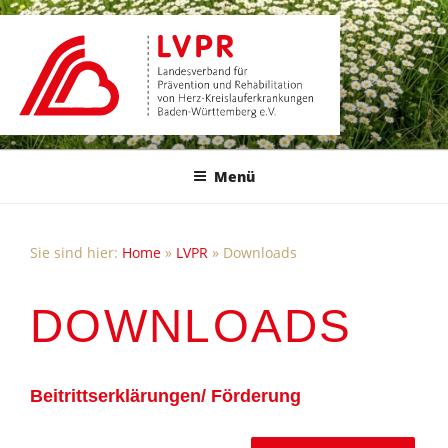
Zum
Inhalt
springen
Menü
Sie sind hier:
Home
»
LVPR
»
Downloads
DOWNLOADS
Beitrittserklärungen/ Förderung