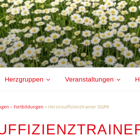
Herzgruppen
Veranstaltungen
H
ngen
»
Fortbildungen
»
Herzinsuffizienztrainer DGPR
UFFIZIENZTRAINE