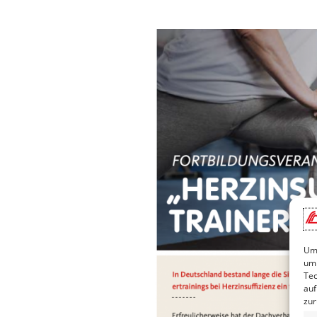
Um 
um 
Tec
auf
zur