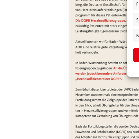
F
S
M