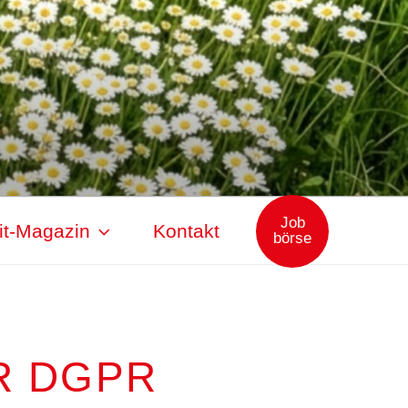
Job
it-Magazin
Kontakt
börse
R DGPR