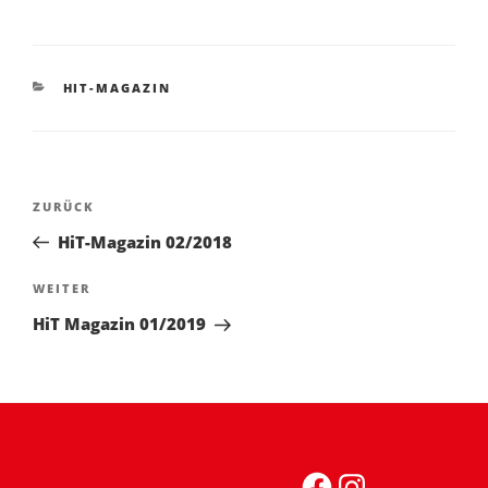
KATEGORIEN
HIT-MAGAZIN
Beitragsnavigation
Vorheriger
ZURÜCK
Beitrag
HiT-Magazin 02/2018
Nächster
WEITER
Beitrag
HiT Magazin 01/2019
Facebook
Instagra