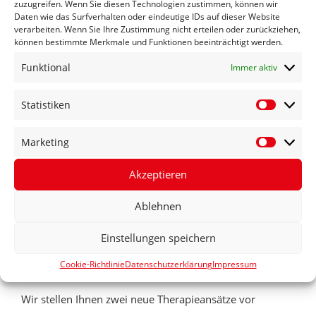
zuzugreifen. Wenn Sie diesen Technologien zustimmen, können wir
Daten wie das Surfverhalten oder eindeutige IDs auf dieser Website
verarbeiten. Wenn Sie Ihre Zustimmung nicht erteilen oder zurückziehen,
Inhalt:
können bestimmte Merkmale und Funktionen beeinträchtigt werden.
ASPREE-STUDIE
Funktional
Immer aktiv
Statistiken
Vorbeugende Gabe von ASS zur Verhinderung von
Statisti
Gefäßverschlüssen ist nicht ratsam
Marketing
Marketi
ALKOHOLGENUSS
Akzeptieren
Neue Ergebnisse aus weltweit erhobenen Datenbanken
Ablehnen
zeigen: Weniger ist besser
Einstellungen speichern
HERZ UND TYP-2 DIABETES
Cookie-Richtlinie
Datenschutzerklärung
Impressum
Wir stellen Ihnen zwei neue Therapieansätze vor