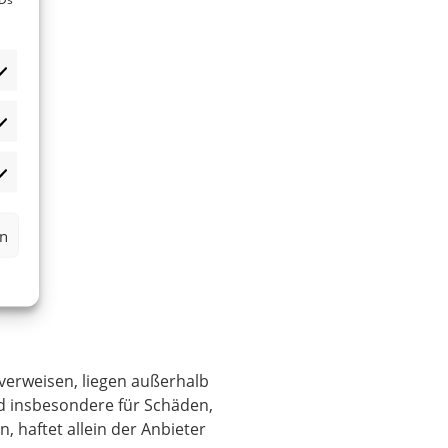
atistiken
rketing
rn
 verweisen, liegen außerhalb
nd insbesondere für Schäden,
 haftet allein der Anbieter