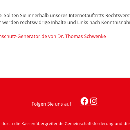
e
: Sollten Sie innerhalb unseres Internetauftritts Rechtsver
ir werden rechtswidrige Inhalte und Links nach Kenntnisnah
enschutz-Generator.de von Dr. Thomas Schwenke
Facebook
Instagra
g durch die Kassenübergreifende Gemeinschaftsförderung und di