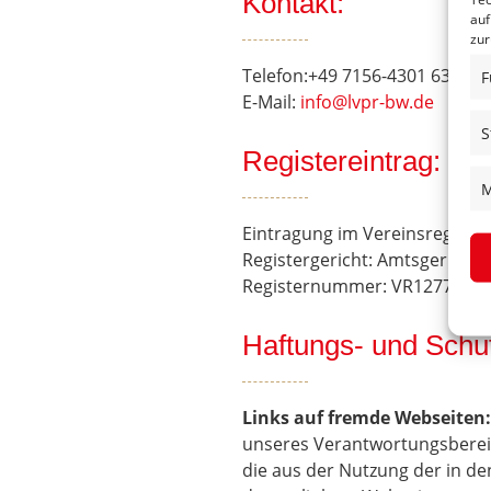
Kontakt:
auf
zur
Telefon:+49 7156-4301 636
F
E-Mail:
info@lvpr-bw.de
S
Registereintrag:
M
Eintragung im Vereinsregister
Registergericht: Amtsgericht 
Registernummer: VR1277
Haftungs- und Schu
Links auf fremde Webseiten:
unseres Verantwortungsbereic
die aus der Nutzung der in de