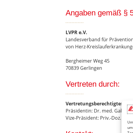
Angaben gemäß § 
LVPR e.V.
Landesverband für Prävention
von Herz-Kreislauferkrankun
Bergheimer Weg 45
70839 Gerlingen
Vertreten durch:
Vertretungsberechtigter Vo
Präsidentin: Dr. med. Gabriel
Vize-Präsident: Priv.-Doz. Pro
Um 
um 
Tec