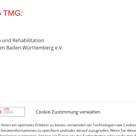
5 TMG:
 und Rehabilitation
gen Baden-Württemberg e.V.
rstand
Cookie-Zustimmung verwalten
e Wehr (Anschrift wie oben)
f. Dr. med. Roman Laszlo (Anschrift wie oben)
Ihnen ein optimales Erlebnis zu bieten, verwenden wir Technologien wie Cookies
Geräteinformationen zu speichern und/oder darauf zuzugreifen. Wenn Sie dies
hnologien zustimmen, können wir Daten wie das Surfverhalten oder eindeutige 