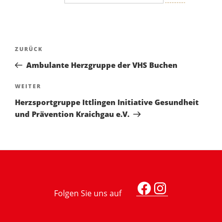
Beitragsnavigation
Vorheriger
ZURÜCK
Beitrag
Ambulante Herzgruppe der VHS Buchen
Nächster
WEITER
Beitrag
Herzsportgruppe Ittlingen Initiative Gesundheit
und Prävention Kraichgau e.V.
Facebook
Instagra