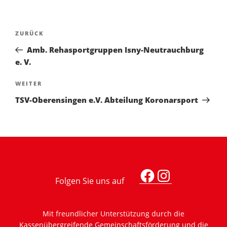
Beitragsnavigation
Vorheriger
ZURÜCK
Beitrag
Amb. Rehasportgruppen Isny-Neutrauchburg
e. V.
Nächster
WEITER
Beitrag
TSV-Oberensingen e.V. Abteilung Koronarsport
Facebook
Instagra
Mit freundlicher Unterstützung durch die
Kassenübergreifende Gemeinschaftsförderung und die