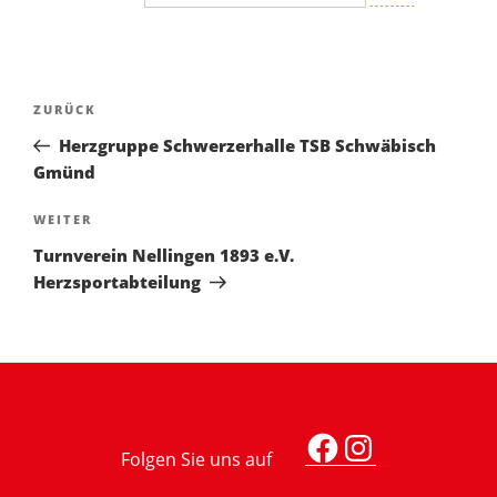
Beitragsnavigation
Vorheriger
ZURÜCK
Beitrag
Herzgruppe Schwerzerhalle TSB Schwäbisch
Gmünd
Nächster
WEITER
Beitrag
Turnverein Nellingen 1893 e.V.
Herzsportabteilung
Facebook
Instagra